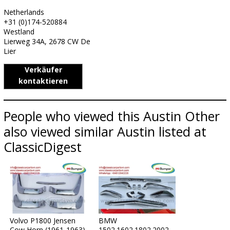
Netherlands
+31 (0)174-520884
Westland
Lierweg 34A, 2678 CW De
Lier
Verkäufer
kontaktieren
People who viewed this Austin Other
also viewed similar Austin listed at
ClassicDigest
Volvo P1800 Jensen
BMW
Cow Horn (1961-1963)
1502.1602.1802.2002