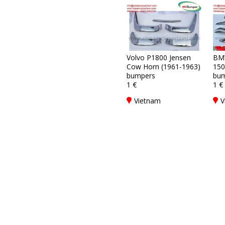
Volvo P1800 Jensen
BM
Cow Horn (1961-1963)
150
bumpers
bum
1 €
1 €
Vietnam
V