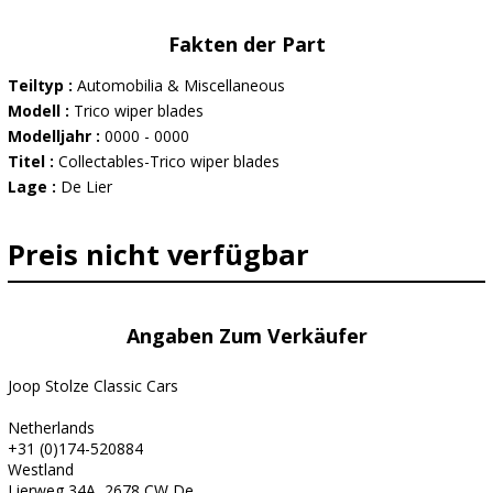
Fakten der Part
Teiltyp :
Automobilia & Miscellaneous
Modell :
Trico wiper blades
Modelljahr :
0000 - 0000
Titel :
Collectables-Trico wiper blades
Lage :
De Lier
Preis nicht verfügbar
Angaben Zum Verkäufer
Joop Stolze Classic Cars
Netherlands
+31 (0)174-520884
Westland
Lierweg 34A, 2678 CW De