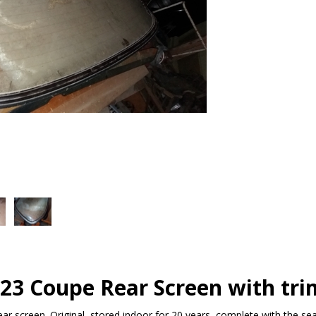
3 Coupe Rear Screen with tri
 screen. Original, stored indoor for 20 years, complete with the sea