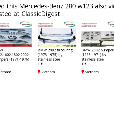
d this Mercedes-Benz 280 w123 also vi
sted at ClassicDigest
W
BMW 2002 tii touring
BMW 2002 bumper
2.1602.1802.2002
(1973-1975) by
(1968-1971) by
pers (1971-1976)
stainless stee
stainless steel
1 €
1 €
ietnam
Vietnam
Vietnam