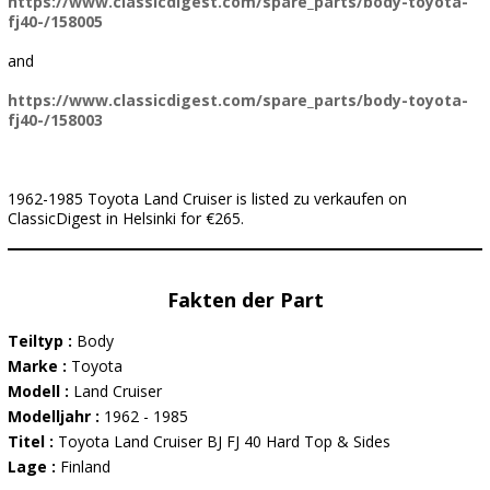
https://www.classicdigest.com/spare_parts/body-toyota-
fj40-/158005
and
https://www.classicdigest.com/spare_parts/body-toyota-
fj40-/158003
1962-1985 Toyota Land Cruiser is listed zu verkaufen on
ClassicDigest in Helsinki for €265.
Fakten der Part
Teiltyp :
Body
Marke :
Toyota
Modell :
Land Cruiser
Modelljahr :
1962 - 1985
Titel :
Toyota Land Cruiser BJ FJ 40 Hard Top & Sides
Lage :
Finland