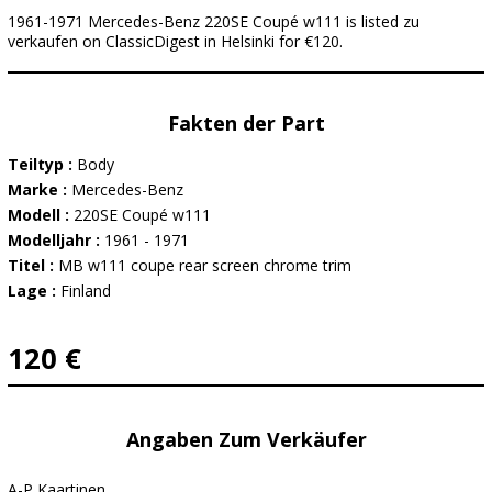
1961-1971 Mercedes-Benz 220SE Coupé w111 is listed zu
verkaufen on ClassicDigest in Helsinki for €120.
Fakten der Part
Teiltyp :
Body
Marke :
Mercedes-Benz
Modell :
220SE Coupé w111
Modelljahr :
1961 - 1971
Titel :
MB w111 coupe rear screen chrome trim
Lage :
Finland
120 €
Angaben Zum Verkäufer
A-P Kaartinen