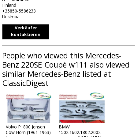
Finland
+35850-5586233
Uusimaa
Verkäufer
kontaktieren
People who viewed this Mercedes-
Benz 220SE Coupé w111 also viewed
similar Mercedes-Benz listed at
ClassicDigest
Volvo P1800 Jensen
BMW
Cow Horn (1961-1963)
1502.1602.1802.2002