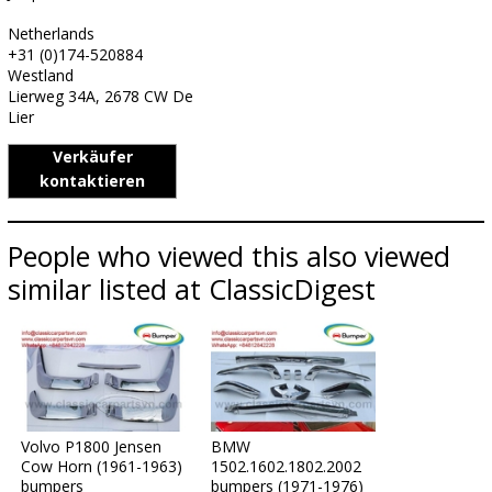
Netherlands
+31 (0)174-520884
Westland
Lierweg 34A, 2678 CW De
Lier
Verkäufer
kontaktieren
People who viewed this also viewed
similar listed at ClassicDigest
Volvo P1800 Jensen
BMW
Cow Horn (1961-1963)
1502.1602.1802.2002
bumpers
bumpers (1971-1976)