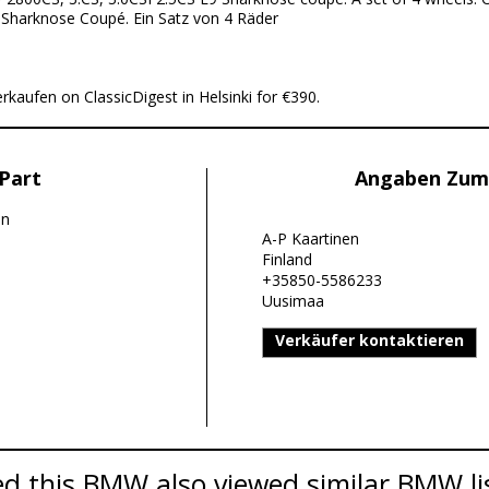
 Sharknose Coupé. Ein Satz von 4 Räder
kaufen on ClassicDigest in Helsinki for €390.
Part
Angaben Zum
on
A-P Kaartinen
Finland
+35850-5586233
Uusimaa
Verkäufer kontaktieren
d this BMW also viewed similar BMW li