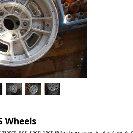
S Wheels
 2800CS, 3.CS, 3.0CSI 2.5CS E9 Sharknose coupe. A set of 4 wheels. 