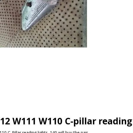
2 W111 W110 C-pillar reading 
-Pillar reading lights. 140 will buy the pair.