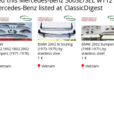
d this Mercedes-Benz 300SE/SEL w112 
rcedes-Benz listed at ClassicDigest
W
BMW 2002 tii touring
BMW 2002 bumper
2.1602.1802.2002
(1973-1975) by
(1968-1971) by
pers (1971-1976)
stainless stee
stainless steel
1 €
1 €
ietnam
Vietnam
Vietnam