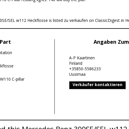
/SEL w112 Heckflosse is listed zu verkaufen on ClassicDigest in Hel
Part
Angaben Zum
ntation
A-P Kaartinen
Finland
kflosse
+35850-5586233
Uusimaa
110 C-pillar
Verkäufer kontaktieren