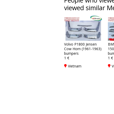
People who viewe
viewed similar Me
Volvo P1800 Jensen
BM
Cow Horn (1961-1963)
150
bumpers
bum
1 €
1 €
Vietnam
V