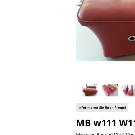
Informieren Sie Ihren Freund
MB w111 W110
Mercedes Benz w110 w110 w112 