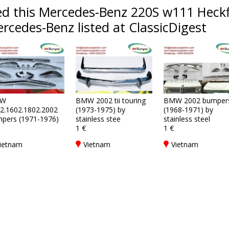
d this Mercedes-Benz 220S w111 Heckf
rcedes-Benz listed at ClassicDigest
W
BMW 2002 tii touring
BMW 2002 bumper
2.1602.1802.2002
(1973-1975) by
(1968-1971) by
pers (1971-1976)
stainless stee
stainless steel
1 €
1 €
ietnam
Vietnam
Vietnam