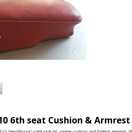
 6th seat Cushion & Armrest
"Heckflosse" sixth seat kit, center cushion and folding armrest. 29