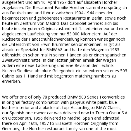
ausgeliefert und am 16. April 1957 dort auf Elisabeth Horcher
zugelassen. Die Restaurant Familie Horcher stammte ursprünglich
aus Deutschland und führte zwischen 1904-1944 eines der
bekanntesten und gehobensten Restaurants in Berlin, sowie noch
heute im Zentrum von Madrid. Das Cabriolet befindet sich bis
heute in sehr gutem Originalzustand mit 1. Lederinterieur und einer
abgelesenen Laufleistung von nur 53.000 Kilometern. Auf der
Rückseite der Handschuhfachverkleidung konnten wir sogar noch
die Unterschrift von Erwin Brummer senior erkennen. Er gilt als
absoluter Spezialist für BMW V8 und hatte den Wagen in 1983
offensichtlich schon mal in seinen Händen als er einen spanischen
Zweitwohnsitz hatte. In den letzten Jahren erhielt der Wagen
zudem eine neue Lackierung und eine Revision der Technik.
Nutzen Sie diese absolute Gelegenheit ein so extrem seltenes 503
Cabrio aus 1. Hand und mit begehrten matching numbers zu
erwerben.
We offer one of only 78 produced BMW 503 Series I convertibles
in original factory combination with papyrus white paint, blue
leather interior and a black soft top. According to BMW Classic,
our Spanish one owner car was delivered new to Trema Osnur S.A.
on October 9th, 1956 delivered to Madrid, Spain and admitted
there on April 16th, 1957 to Elisabeth Horcher. Originally from
Germany, the Horcher restaurant family ran one of the most