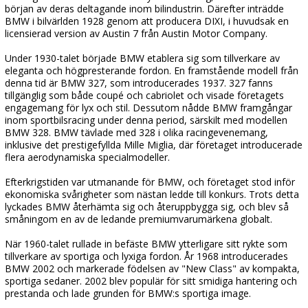
början av deras deltagande inom bilindustrin. Därefter inträdde
BMW i bilvärlden 1928 genom att producera DIXI, i huvudsak en
licensierad version av Austin 7 från Austin Motor Company.
Under 1930-talet började BMW etablera sig som tillverkare av
eleganta och högpresterande fordon. En framstående modell från
denna tid är BMW 327, som introducerades 1937. 327 fanns
tillgänglig som både coupé och cabriolet och visade företagets
engagemang för lyx och stil. Dessutom nådde BMW framgångar
inom sportbilsracing under denna period, särskilt med modellen
BMW 328. BMW tävlade med 328 i olika racingevenemang,
inklusive det prestigefyllda Mille Miglia, där företaget introducerade
flera aerodynamiska specialmodeller.
Efterkrigstiden var utmanande för BMW, och företaget stod inför
ekonomiska svårigheter som nästan ledde till konkurs. Trots detta
lyckades BMW återhämta sig och återuppbygga sig, och blev så
småningom en av de ledande premiumvarumärkena globalt.
När 1960-talet rullade in befäste BMW ytterligare sitt rykte som
tillverkare av sportiga och lyxiga fordon. År 1968 introducerades
BMW 2002 och markerade födelsen av "New Class" av kompakta,
sportiga sedaner. 2002 blev populär för sitt smidiga hantering och
prestanda och lade grunden för BMW:s sportiga image.