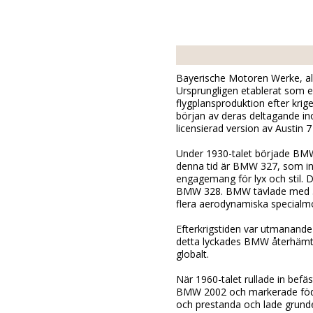
Bayerische Motoren Werke, allm
Ursprungligen etablerat som en
flygplansproduktion efter krige
början av deras deltagande in
licensierad version av Austin
Under 1930-talet började BMW 
denna tid är BMW 327, som int
engagemang för lyx och stil.
BMW 328. BMW tävlade med 328 
flera aerodynamiska specialmo
Efterkrigstiden var utmanande
detta lyckades BMW återhämt
globalt.
När 1960-talet rullade in befä
BMW 2002 och markerade födel
och prestanda och lade grund