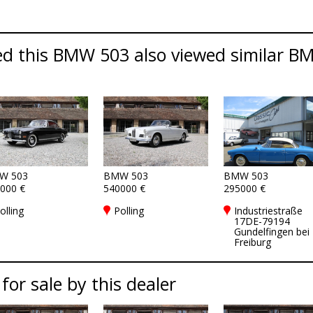
d this BMW 503 also viewed similar BM
W 503
BMW 503
BMW 503
000 €
540000 €
295000 €
olling
Polling
Industriestraße
17DE-79194
Gundelfingen bei
Freiburg
 for sale by this dealer