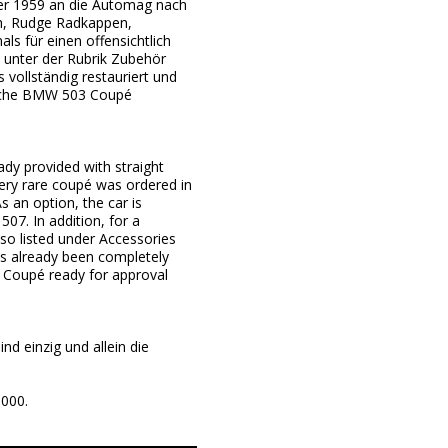
ber 1959 an die Automag nach
h, Rudge Radkappen,
s für einen offensichtlich
 unter der Rubrik Zubehör
 vollständig restauriert und
liche BMW 503 Coupé
ady provided with straight
 very rare coupé was ordered in
 an option, the car is
07. In addition, for a
lso listed under Accessories
s already been completely
3 Coupé ready for approval
d einzig und allein die
5000.