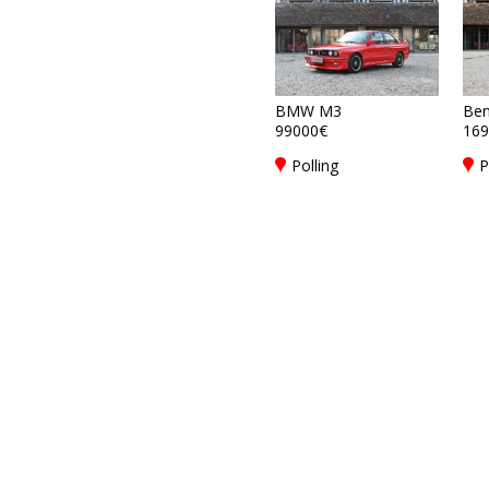
BMW M3
Ben
99000€
169
Polling
P