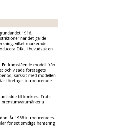
 grundandet 1916.
triktioner när det gällde
erkning, vilket markerade
roducera DIXI, i huvudsak en
. En framstående modell från
et och visade företagets
eriod, särskilt med modellen
där företaget introducerade
 ledde till konkurs. Trots
de premiumvarumärkena
ordon. År 1968 introducerades
r för sitt smidiga hantering