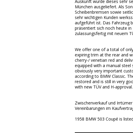
Auskunft wurde dieses sehr s
München ausgeliefert. Als So
Scheibenbremsen sowie seitlic
sehr wichtigen Kunden werksse
aufgeführt ist. Das Fahrzeug b
präsentiert sich noch heute
zulassungsfertig mit neuem T
We offer one of a total of onl
expiring trim at the rear and 
cherry-/ venetian red and del
equipped with a manual steel s
obviously very important custo
according to BMW Classic. Th
restored and is still in very 
with new TÜV and H-approval.
Zwischenverkauf und Irrtümer 
Vereinbarungen im Kaufvertra
1958 BMW 503 Coupé is listed 