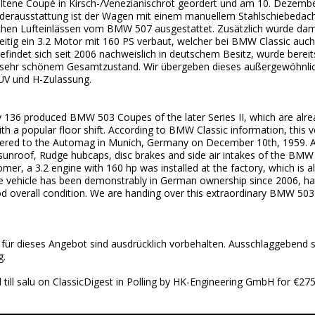
eltene Coupé in Kirsch-/Venezianischrot geordert und am 10. Dezem
nderausstattung ist der Wagen mit einem manuellem Stahlschiebedac
hen Lufteinlässen vom BMW 507 ausgestattet. Zusätzlich wurde damal
itig ein 3.2 Motor mit 160 PS verbaut, welcher bei BMW Classic auch
efindet sich seit 2006 nachweislich in deutschem Besitz, wurde bereits
 in sehr schönem Gesamtzustand. Wir übergeben dieses außergewöhn
ÜV und H-Zulassung.
y 136 produced BMW 503 Coupes of the later Series II, which are alre
with a popular floor shift. According to BMW Classic information, this
ivered to the Automag in Munich, Germany on December 10th, 1959. As
unroof, Rudge hubcaps, disc brakes and side air intakes of the BMW 5
mer, a 3.2 engine with 160 hp was installed at the factory, which is a
e vehicle has been demonstrably in German ownership since 2006, ha
good overall condition. We are handing over this extraordinary BMW 50
für dieses Angebot sind ausdrücklich vorbehalten. Ausschlaggebend sin
g.
till salu on ClassicDigest in Polling by HK-Engineering GmbH for €27