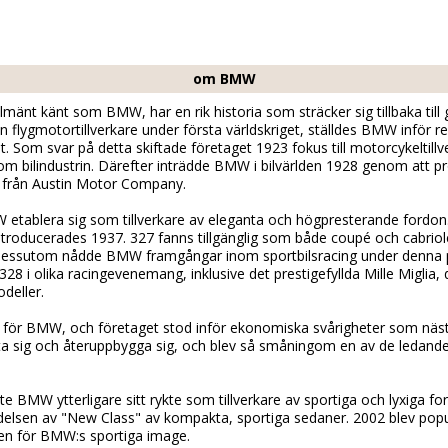
om BMW
änt känt som BMW, har en rik historia som sträcker sig tillbaka till
 flygmotortillverkare under första världskriget, ställdes BMW inför res
t. Som svar på detta skiftade företaget 1923 fokus till motorcykeltillv
om bilindustrin. Därefter inträdde BMW i bilvärlden 1928 genom att p
 7 från Austin Motor Company.
etablera sig som tillverkare av eleganta och högpresterande fordon
roducerades 1937. 327 fanns tillgänglig som både coupé och cabriol
 Dessutom nådde BMW framgångar inom sportbilsracing under denna p
i olika racingevenemang, inklusive det prestigefyllda Mille Miglia, 
deller.
 för BMW, och företaget stod inför ekonomiska svårigheter som nästan
a sig och återuppbygga sig, och blev så småningom en av de ledan
ste BMW ytterligare sitt rykte som tillverkare av sportiga och lyxiga f
sen av "New Class" av kompakta, sportiga sedaner. 2002 blev populä
en för BMW:s sportiga image.