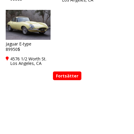
90063
Jaguar E-type
89950$
4576 1/2 Worth St.
Los Angeles, CA
90063
Fortsätter