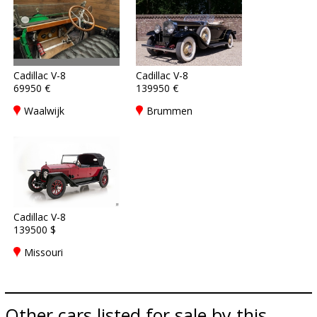
Cadillac V-8
Cadillac V-8
69950 €
139950 €
Waalwijk
Brummen
Cadillac V-8
139500 $
Missouri
Other cars listed for sale by this