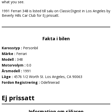
what you see.
1991 Ferrari 348 is listed till salu on ClassicDigest in Los Angeles by
Beverly Hills Car Club for Ej prissatt.
Fakta i bilen
Karosstyp :
Personbil
Märke :
Ferrari
Modell :
348
Motorvolym :
0.0
Årsmodell :
1991
Läge :
4576 1/2 Worth St. Los Angeles, CA 90063
Fordon Registrering :
Odefinierad
Ej prissatt
Information om säljaren