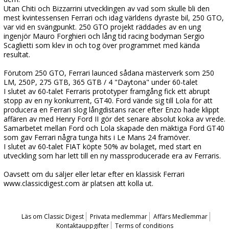
Utan Chiti och Bizzarrini utvecklingen av vad som skulle bli den
mest kvintessensen Ferrari och idag världens dyraste bil, 250 GTO,
var vid en svängpunkt. 250 GTO projekt räddades av en ung
ingenjör Mauro Forghieri och lång tid racing bodyman Sergio
Scaglietti som klev in och tog över programmet med kända
resultat.
Förutom 250 GTO, Ferrari launced sådana mästerverk som 250
LM, 250P, 275 GTB, 365 GTB / 4 "Daytona" under 60-talet
I slutet av 60-talet Ferraris prototyper framgång fick ett abrupt
stopp av en ny konkurrent, GT40. Ford vände sig till Lola för att
producera en Ferrari slog långdistans racer efter Enzo hade klippt
affären av med Henry Ford II gör det senare absolut koka av vrede.
Samarbetet mellan Ford och Lola skapade den mäktiga Ford GT40
som gav Ferrari några tunga hits i Le Mans 24 framöver.
I slutet av 60-talet FIAT köpte 50% av bolaget, med start en
utveckling som har lett till en ny massproducerade era av Ferraris.
Oavsett om du säljer eller letar efter en klassisk Ferrari
www.classicdigest.com är platsen att kolla ut.
Läs om Classic Digest
Privata medlemmar
Affärs Medlemmar
Kontaktauppgifter
Terms of conditions