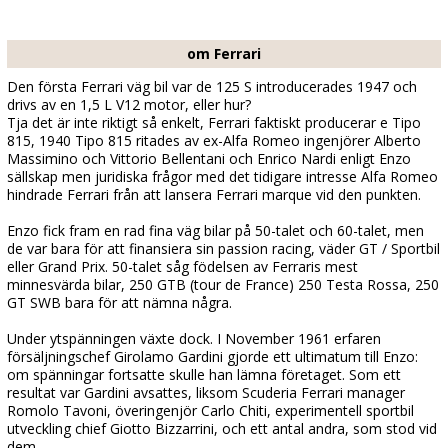
om Ferrari
Den första Ferrari väg bil var de 125 S introducerades 1947 och
drivs av en 1,5 L V12 motor, eller hur?
Tja det är inte riktigt så enkelt, Ferrari faktiskt producerar e Tipo
815, 1940 Tipo 815 ritades av ex-Alfa Romeo ingenjörer Alberto
Massimino och Vittorio Bellentani och Enrico Nardi enligt Enzo
sällskap men juridiska frågor med det tidigare intresse Alfa Romeo
hindrade Ferrari från att lansera Ferrari marque vid den punkten.
Enzo fick fram en rad fina väg bilar på 50-talet och 60-talet, men
de var bara för att finansiera sin passion racing, väder GT / Sportbil
eller Grand Prix. 50-talet såg födelsen av Ferraris mest
minnesvärda bilar, 250 GTB (tour de France) 250 Testa Rossa, 250
GT SWB bara för att nämna några.
Under ytspänningen växte dock. I November 1961 erfaren
försäljningschef Girolamo Gardini gjorde ett ultimatum till Enzo:
om spänningar fortsatte skulle han lämna företaget. Som ett
resultat var Gardini avsattes, liksom Scuderia Ferrari manager
Romolo Tavoni, överingenjör Carlo Chiti, experimentell sportbil
utveckling chief Giotto Bizzarrini, och ett antal andra, som stod vid
dem.