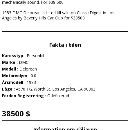
mechanically sound. For $38,500
1983 DMC Delorean is listed till salu on ClassicDigest in Los
Angeles by Beverly Hills Car Club for $38500.
Fakta i bilen
Karosstyp :
Personbil
Märke :
DMC
Modell :
Delorean
Motorvolym :
0.0
Årsmodell :
1983
Läge :
4576 1/2 Worth St. Los Angeles, CA 90063
Fordon Registrering :
Odefinierad
38500 $
Information om säljaren