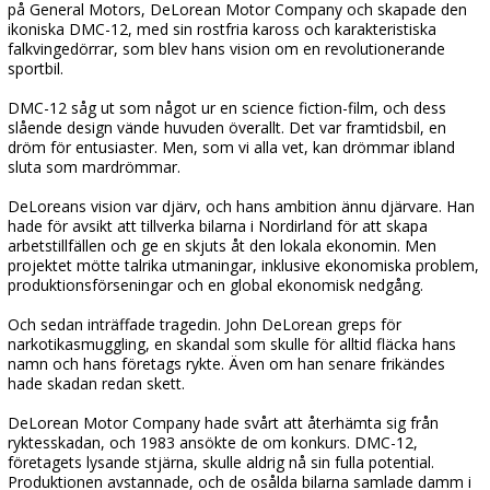
på General Motors, DeLorean Motor Company och skapade den
ikoniska DMC-12, med sin rostfria kaross och karakteristiska
falkvingedörrar, som blev hans vision om en revolutionerande
sportbil.
DMC-12 såg ut som något ur en science fiction-film, och dess
slående design vände huvuden överallt. Det var framtidsbil, en
dröm för entusiaster. Men, som vi alla vet, kan drömmar ibland
sluta som mardrömmar.
DeLoreans vision var djärv, och hans ambition ännu djärvare. Han
hade för avsikt att tillverka bilarna i Nordirland för att skapa
arbetstillfällen och ge en skjuts åt den lokala ekonomin. Men
projektet mötte talrika utmaningar, inklusive ekonomiska problem,
produktionsförseningar och en global ekonomisk nedgång.
Och sedan inträffade tragedin. John DeLorean greps för
narkotikasmuggling, en skandal som skulle för alltid fläcka hans
namn och hans företags rykte. Även om han senare frikändes
hade skadan redan skett.
DeLorean Motor Company hade svårt att återhämta sig från
ryktesskadan, och 1983 ansökte de om konkurs. DMC-12,
företagets lysande stjärna, skulle aldrig nå sin fulla potential.
Produktionen avstannade, och de osålda bilarna samlade damm i