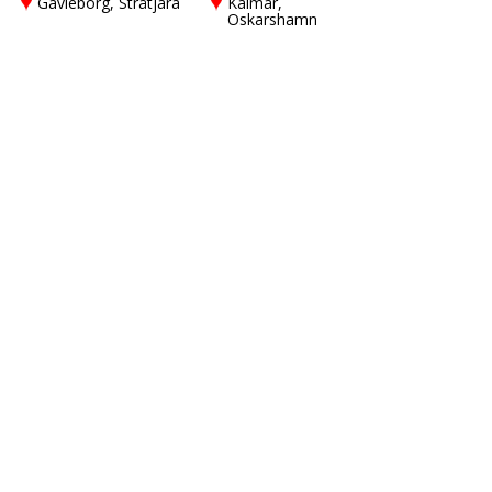
Gävleborg, Stråtjära
Kalmar,
Oskarshamn