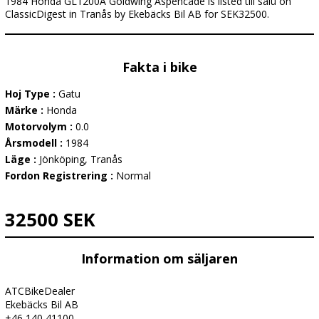
1984 Honda GL1200A Goldwing Aspencade is listed till salu on
ClassicDigest in Tranås by Ekebäcks Bil AB for SEK32500.
Fakta i bike
Hoj Type :
Gatu
Märke :
Honda
Motorvolym :
0.0
Årsmodell :
1984
Läge :
Jönköping, Tranås
Fordon Registrering :
Normal
32500 SEK
Information om säljaren
ATCBikeDealer
Ekebäcks Bil AB
+46 140 41100