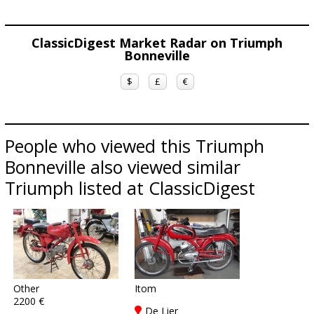
ClassicDigest Market Radar on Triumph
Bonneville
$
£
€
People who viewed this Triumph
Bonneville also viewed similar
Triumph listed at ClassicDigest
Other
Itom
2200 €
De Lier