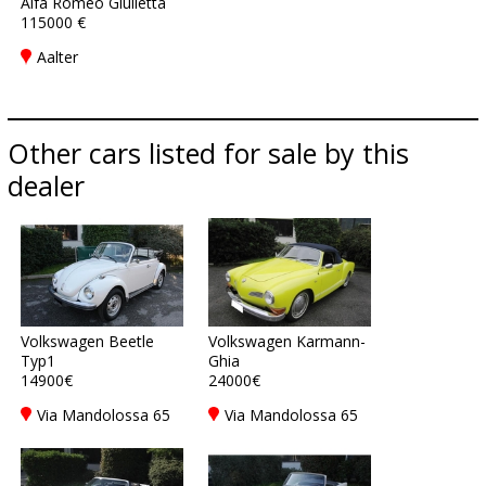
Alfa Romeo Giulietta
115000 €
Aalter
Other cars listed for sale by this
dealer
Volkswagen Beetle
Volkswagen Karmann-
Typ1
Ghia
14900€
24000€
Via Mandolossa 65
Via Mandolossa 65
25030 Roncadelle -
25030 Roncadelle -
Brescia - BS, Italy
Brescia - BS, Italy