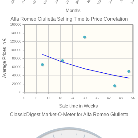
Months
Alfa Romeo Giulietta Selling Time to Price Correlation
160000
140000
120000
100000
80000
60000
40000
20000
0
0
6
12
18
24
30
36
42
48
54
ClassicDigest Market-O-Meter for Alfa Romeo Giulietta