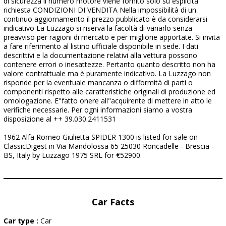
di sicurezza il numero motore viene fornito solo su esplicita
richiesta CONDIZIONI DI VENDITA Nella impossibilità di un
continuo aggiornamento il prezzo pubblicato è da considerarsi
indicativo La Luzzago si riserva la facoltà di variarlo senza
preavviso per ragioni di mercato e per migliorie apportate. Si invita
a fare riferimento al listino ufficiale disponibile in sede. I dati
descrittivi e la documentazione relativi alla vettura possono
contenere errori o inesattezze. Pertanto quanto descritto non ha
valore contrattuale ma è puramente indicativo. La Luzzago non
risponde per la eventuale mancanza o difformità di parti o
componenti rispetto alle caratteristiche originali di produzione ed
omologazione. E"fatto onere all"acquirente di mettere in atto le
verifiche necessarie. Per ogni informazioni siamo a vostra
disposizione al ++ 39.030.2411531
1962 Alfa Romeo Giulietta SPIDER 1300 is listed for sale on
ClassicDigest in Via Mandolossa 65 25030 Roncadelle - Brescia -
BS, Italy by Luzzago 1975 SRL for €52900.
Car Facts
Car type :
Car