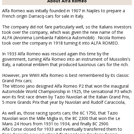
About Alfa Romeo
Alfa Romeo was initially founded in 1907 in Naples to prepare a
French origin Darracq-cars for sale in Italy.
The company did not fare particularly well, so the Italians investors
took over the company, which was given the new name of the
ALFA (Anonima Lombarda Fabbrica Automobili) . Nicola Romeo
took over the company in 1918 turning it into ALFA ROMEO.
In 1933 Alfa Romeo was rescued again this time by the
government, turning Alfa Romeo into an instrument of Mussolini's
Italy, a national emblem that produced luxorious cars for the rich.
However, pre WWII Alfa Romeo is best remembered by its classic
Grand Prix cars;
The Vittorio jano designed Alfa Romeo P2 that won the inaugural
Automobile World Championship in 1925, the sensational P3 which
won its first race driven by Tazio Nuvolari at the Italian Grand Prix,
5 more Grands Prix that year by Nuvolari and Rudolf Caracciola,
As well as, those racing sports cars; the 6C 1750, that Tazio
Nuvolari won the Mille Miglia in, the 8C 2300 that won the Le
Mans 24 Hours from 1931 to 1934, and finally 8C 2900.
Alfa Corse closed for 1933 and eventually transferred them to