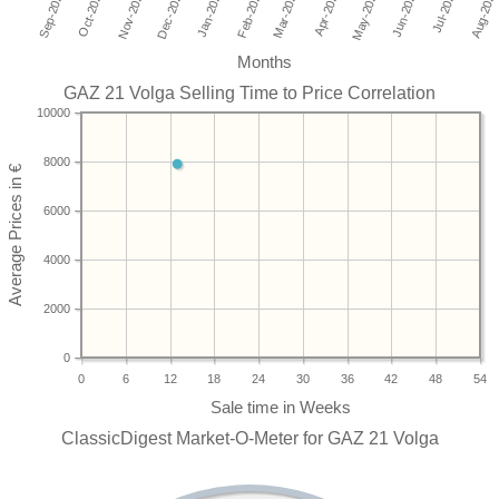
Months
GAZ 21 Volga Selling Time to Price Correlation
10000
8000
6000
4000
2000
0
0
6
12
18
24
30
36
42
48
54
ClassicDigest Market-O-Meter for GAZ 21 Volga