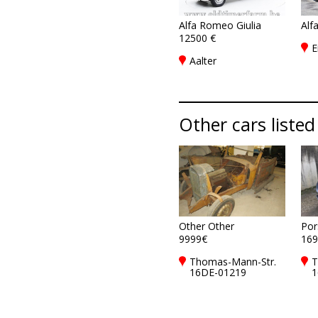
Alfa Romeo Giulia
Alf
12500 €
E
Aalter
Other cars listed
Other Other
Por
9999€
169
Thomas-Mann-Str.
T
16DE-01219
1
Dresden
D