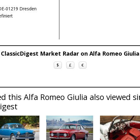
DE-01219 Dresden
finiert
ClassicDigest Market Radar on Alfa Romeo Giulia
$
£
€
d this Alfa Romeo Giulia also viewed s
Digest