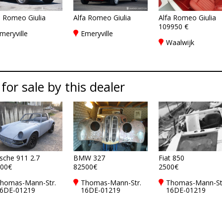
a Romeo Giulia
Alfa Romeo Giulia
Alfa Romeo Giulia
109950 €
meryville
Emeryville
Waalwijk
 for sale by this dealer
sche 911 2.7
BMW 327
Fiat 850
00€
82500€
2500€
homas-Mann-Str.
Thomas-Mann-Str.
Thomas-Mann-St
6DE-01219
16DE-01219
16DE-01219
resden
Dresden
Dresden