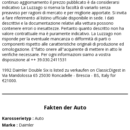
continuo aggiornamento il prezzo pubblicato è da considerarsi
indicativo La Luzzago si riserva la facoltà di variarlo senza
preavviso per ragioni di mercato e per migliorie apportate. Si invita
a fare riferimento al listino ufficiale disponibile in sede. I dati
descrittivi e la documentazione relativi alla vettura possono
contenere errori o inesattezze. Pertanto quanto descritto non ha
valore contrattuale ma è puramente indicativo. La Luzzago non
risponde per la eventuale mancanza o difformità di parti o
componenti rispetto alle caratteristiche originali di produzione ed
omologazione. E"fatto onere all"acquirente di mettere in atto le
verifiche necessarie. Per ogni informazioni siamo a vostra
disposizione al ++ 39.030.2411531
1992 Daimler Double Six is listed zu verkaufen on ClassicDigest in
Via Mandolossa 65 25030 Roncadelle - Brescia - BS, Italy for
€21000.
Fakten der Auto
Karosserietyp :
Auto
Marke :
Daimler