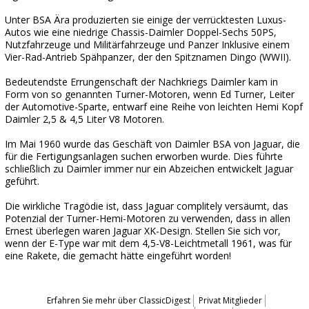
Unter BSA Ära produzierten sie einige der verrücktesten Luxus-
Autos wie eine niedrige Chassis-Daimler Doppel-Sechs 50PS,
Nutzfahrzeuge und Militärfahrzeuge und Panzer Inklusive einem
Vier-Rad-Antrieb Spähpanzer, der den Spitznamen Dingo (WWII).
Bedeutendste Errungenschaft der Nachkriegs Daimler kam in
Form von so genannten Turner-Motoren, wenn Ed Turner, Leiter
der Automotive-Sparte, entwarf eine Reihe von leichten Hemi Kopf
Daimler 2,5 & 4,5 Liter V8 Motoren.
Im Mai 1960 wurde das Geschäft von Daimler BSA von Jaguar, die
für die Fertigungsanlagen suchen erworben wurde. Dies führte
schließlich zu Daimler immer nur ein Abzeichen entwickelt Jaguar
geführt.
Die wirkliche Tragödie ist, dass Jaguar complitely versäumt, das
Potenzial der Turner-Hemi-Motoren zu verwenden, dass in allen
Ernest überlegen waren Jaguar XK-Design. Stellen Sie sich vor,
wenn der E-Type war mit dem 4,5-V8-Leichtmetall 1961, was für
eine Rakete, die gemacht hätte eingeführt worden!
Erfahren Sie mehr über ClassicDigest
Privat Mitglieder