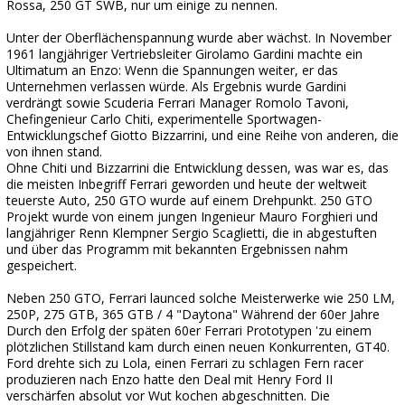
Rossa, 250 GT SWB, nur um einige zu nennen.
Unter der Oberflächenspannung wurde aber wächst. In November
1961 langjähriger Vertriebsleiter Girolamo Gardini machte ein
Ultimatum an Enzo: Wenn die Spannungen weiter, er das
Unternehmen verlassen würde. Als Ergebnis wurde Gardini
verdrängt sowie Scuderia Ferrari Manager Romolo Tavoni,
Chefingenieur Carlo Chiti, experimentelle Sportwagen-
Entwicklungschef Giotto Bizzarrini, und eine Reihe von anderen, die
von ihnen stand.
Ohne Chiti und Bizzarrini die Entwicklung dessen, was war es, das
die meisten Inbegriff Ferrari geworden und heute der weltweit
teuerste Auto, 250 GTO wurde auf einem Drehpunkt. 250 GTO
Projekt wurde von einem jungen Ingenieur Mauro Forghieri und
langjähriger Renn Klempner Sergio Scaglietti, die in abgestuften
und über das Programm mit bekannten Ergebnissen nahm
gespeichert.
Neben 250 GTO, Ferrari launced solche Meisterwerke wie 250 LM,
250P, 275 GTB, 365 GTB / 4 "Daytona" Während der 60er Jahre
Durch den Erfolg der späten 60er Ferrari Prototypen 'zu einem
plötzlichen Stillstand kam durch einen neuen Konkurrenten, GT40.
Ford drehte sich zu Lola, einen Ferrari zu schlagen Fern racer
produzieren nach Enzo hatte den Deal mit Henry Ford II
verschärfen absolut vor Wut kochen abgeschnitten. Die