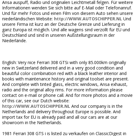
Ansa auspuff, Radio und originalen Leichtmetall felgen. Für weitere
Informationen wenden Sie sich bitte auf E-Mail oder Telefonanruf.
Und für mehr Fotos und einen Film von diesem Auto sehen unsere
niederländischen Website:
http://WWW.AUTOSCHIPPER.NL
Und
unsere Firma ist kurz an der Deutsche Grenze und Lieferung in
ganz Europa ist möglich. Und alle wagens sind verzollt für EU und
Deutschland und sind in unseren Außstellungsraum in der
Niederlände.
English: Very nice Ferrari 308 GTSi with only 85.000km originally
new in Switzerland delivered and in a very good condition and
beautiful color combination red with a black leather interior and
books with maintenance history and original toolset are present.
And complete with tinted glass, electric windows, Ansa exhaust,
radio and the original alloy rims. For more information please
contact on e-mail or phone call. And for more photos and a movie
of this car, see our Dutch website:
http://WWW.AUTOSCHIPPER.NL
And our company is in the
Netherlands and delivery throughout Europe is possible. And
import tax for EU is already paid and all our cars are at our
showroom in the Netherlands.
1981 Ferrari 308 GTS i is listed zu verkaufen on ClassicDigest in