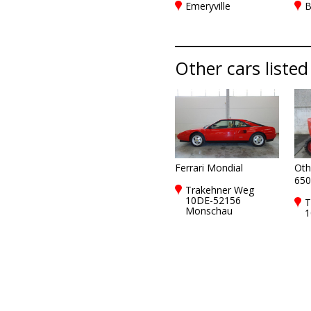
Emeryville
B
Other cars listed
Ferrari Mondial
Oth
650
Trakehner Weg
10DE-52156
T
Monschau
1
M