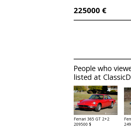
225000 €
People who viewed
listed at Classic
Ferrari 365 GT 2+2
Fer
209500 $
249