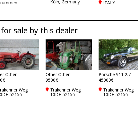
Köln, Germany
rummen
ITALY
 for sale by this dealer
er Other
Other Other
Porsche 911 2.7
0€
9500€
45000€
rakehner Weg
Trakehner Weg
Trakehner Weg
0DE-52156
10DE-52156
10DE-52156
onschau
Monschau
Monschau