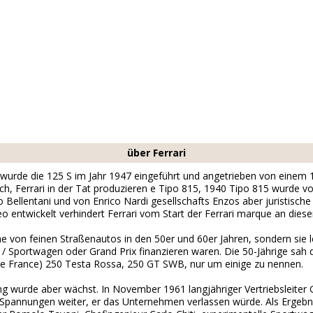
über Ferrari
 wurde die 125 S im Jahr 1947 eingeführt und angetrieben von einem 
fach, Ferrari in der Tat produzieren e Tipo 815, 1940 Tipo 815 wurde 
o Bellentani und von Enrico Nardi gesellschafts Enzos aber juristisc
 entwickelt verhindert Ferrari vom Start der Ferrari marque an dies
e von feinen Straßenautos in den 50er und 60er Jahren, sondern sie l
/ Sportwagen oder Grand Prix finanzieren waren. Die 50-Jährige sah
de France) 250 Testa Rossa, 250 GT SWB, nur um einige zu nennen.
 wurde aber wächst. In November 1961 langjähriger Vertriebsleiter 
Spannungen weiter, er das Unternehmen verlassen würde. Als Ergebni