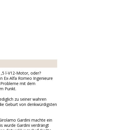
1,5 l-V12-Motor, oder?
von Ex-Alfa Romeo Ingenieure
he Probleme mit dem
em Punkt.
ediglich zu seiner wahren
 die Geburt von denkwürdigsten
Girolamo Gardini machte ein
s wurde Gardini verdrängt