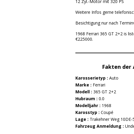
12 Zyl.-Motor mit 320 PS
Weitere Infos gerne telefonis
Besichtigung nur nach Termin
1968 Ferrari 365 GT 2+2 is li
€225000.
Fakten der
Karosserietyp :
Auto
Marke :
Ferrari
Modell :
365 GT 2+2
Hubraum :
0.0
Modelljahr :
1968
Karosstyp :
Coupé
Lage :
Trakehner Weg 10DE-
Fahrzeug Anmeldung :
Unde