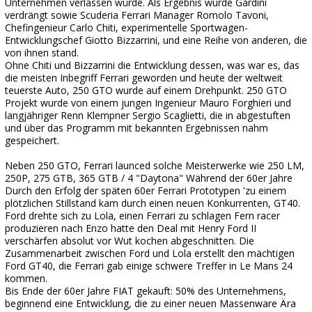
Unternehmen verlassen würde. Als Ergebnis wurde Gardini
verdrängt sowie Scuderia Ferrari Manager Romolo Tavoni,
Chefingenieur Carlo Chiti, experimentelle Sportwagen-
Entwicklungschef Giotto Bizzarrini, und eine Reihe von anderen, die
von ihnen stand.
Ohne Chiti und Bizzarrini die Entwicklung dessen, was war es, das
die meisten Inbegriff Ferrari geworden und heute der weltweit
teuerste Auto, 250 GTO wurde auf einem Drehpunkt. 250 GTO
Projekt wurde von einem jungen Ingenieur Mauro Forghieri und
langjähriger Renn Klempner Sergio Scaglietti, die in abgestuften
und über das Programm mit bekannten Ergebnissen nahm
gespeichert.
Neben 250 GTO, Ferrari launced solche Meisterwerke wie 250 LM,
250P, 275 GTB, 365 GTB / 4 "Daytona" Während der 60er Jahre
Durch den Erfolg der späten 60er Ferrari Prototypen 'zu einem
plötzlichen Stillstand kam durch einen neuen Konkurrenten, GT40.
Ford drehte sich zu Lola, einen Ferrari zu schlagen Fern racer
produzieren nach Enzo hatte den Deal mit Henry Ford II
verschärfen absolut vor Wut kochen abgeschnitten. Die
Zusammenarbeit zwischen Ford und Lola erstellt den mächtigen
Ford GT40, die Ferrari gab einige schwere Treffer in Le Mans 24
kommen.
Bis Ende der 60er Jahre FIAT gekauft: 50% des Unternehmens,
beginnend eine Entwicklung, die zu einer neuen Massenware Ära