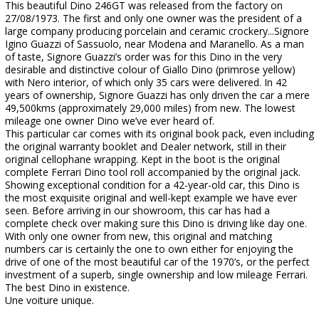
This beautiful Dino 246GT was released from the factory on
27/08/1973. The first and only one owner was the president of a
large company producing porcelain and ceramic crockery...Signore
Igino Guazzi of Sassuolo, near Modena and Maranello. As a man
of taste, Signore Guazzi’s order was for this Dino in the very
desirable and distinctive colour of Giallo Dino (primrose yellow)
with Nero interior, of which only 35 cars were delivered. In 42
years of ownership, Signore Guazzi has only driven the car a mere
49,500kms (approximately 29,000 miles) from new. The lowest
mileage one owner Dino we’ve ever heard of.
This particular car comes with its original book pack, even including
the original warranty booklet and Dealer network, still in their
original cellophane wrapping. Kept in the boot is the original
complete Ferrari Dino tool roll accompanied by the original jack.
Showing exceptional condition for a 42-year-old car, this Dino is
the most exquisite original and well-kept example we have ever
seen. Before arriving in our showroom, this car has had a
complete check over making sure this Dino is driving like day one.
With only one owner from new, this original and matching
numbers car is certainly the one to own either for enjoying the
drive of one of the most beautiful car of the 1970’s, or the perfect
investment of a superb, single ownership and low mileage Ferrari.
The best Dino in existence.
Une voiture unique.