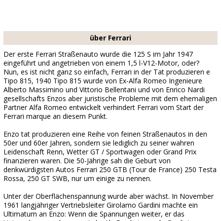
über Ferrari
Der erste Ferrari Straßenauto wurde die 125 S im Jahr 1947
eingeführt und angetrieben von einem 1,5 l-V12-Motor, oder?
Nun, es ist nicht ganz so einfach, Ferrari in der Tat produzieren e
Tipo 815, 1940 Tipo 815 wurde von Ex-Alfa Romeo Ingenieure
Alberto Massimino und Vittorio Bellentani und von Enrico Nardi
gesellschafts Enzos aber juristische Probleme mit dem ehemaligen
Partner Alfa Romeo entwickelt verhindert Ferrari vom Start der
Ferrari marque an diesem Punkt.
Enzo tat produzieren eine Reihe von feinen Straßenautos in den
50er und 60er Jahren, sondern sie lediglich zu seiner wahren
Leidenschaft Renn, Wetter GT / Sportwagen oder Grand Prix
finanzieren waren. Die 50-Jährige sah die Geburt von
denkwürdigsten Autos Ferrari 250 GTB (Tour de France) 250 Testa
Rossa, 250 GT SWB, nur um einige zu nennen.
Unter der Oberflächenspannung wurde aber wächst. In November
1961 langjähriger Vertriebsleiter Girolamo Gardini machte ein
Ultimatum an Enzo: Wenn die Spannungen weiter, er das