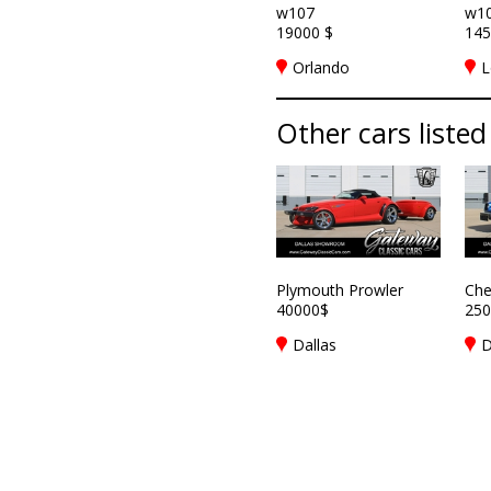
w107
w1
19000 $
145
Orlando
L
Other cars listed
Plymouth Prowler
Che
40000$
250
Dallas
D