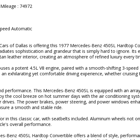
:
Mileage : 74972
 Speed Automatic
Cars of Dallas is offering this 1977 Mercedes-Benz 450SL Hardtop Conv
diates sophistication and grandeur that is simply hard to ignore. Its e
 leather interior, creating an atmosphere of refined luxury every ti
uses a potent 4.5L V8 engine, paired with a smooth-shifting 3-speed 
n exhilarating yet comfortable driving experience, whether cruising 
 and performance. This Mercedes-Benz 450SL is equipped with an array
y the cool breeze on hot summer days with the air conditioning syst
r drives. The power brakes, power steering, and power windows enha
 ensure a smooth and stable ride.
or in this classic car, with seatbelts included. Aluminum wheels not o
cle's overall performance.
s-Benz 450SL Hardtop Convertible offers a blend of style, performa