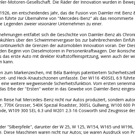
mler-Motoren-Gesellschaft. Die Räder der Innovation wurden in Bewe
 1926, ein entscheidendes Jahr, das die Fusion von Daimler mit Benz 
ion führte zur Übernahme von "Mercedes-Benz" als das renommierte 
e Legenden zweier visionärer Unternehmen zu einer.
ehmungen entfaltet sich die Geschichte von Daimler-Benz als Chron
kühlers über den Schwimmervergaser bis zur bahnbrechenden Einfü
kontinuierlich die Grenzen der automobilen Innovation voran. Der Di
 den Beginn von Dieselmotoren in Personenkraftwagen. Der ikonisc
s das erste Auto mit direkter Kraftstoffeinspritzung, wenn auch der 
n kann.
n zum Markenzeichen, mit Béla Barényis patentiertem Sicherheitszel
ront- und Heck-Knautschzonen umfasste. Der W116 450SEL 6.9 führte 
, eine weitere wegweisende Sicherheitsfunktion. Vom ersten serienmäß
das Erbe der "Ersten" weiter in das Gewebe von Daimler-Benz einges
en Reise hat Mercedes-Benz nicht nur Autos produziert, sondern auto
r, 770K Grosser, 540K Spezial Roadster, 300SL Gullwing, W100 600 
ode, W109 300 SEL 6.3 und W201 2.3-16 Cosworth sind Zeugnisse de
oder "Silberpfeile", darunter der W 25, W 125, W154, W165 und W196, 
. Diese Maschinen waren nicht nur Autos; sie waren Ausdruck von Pr