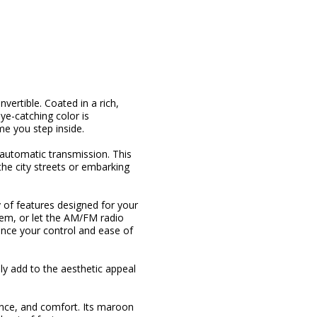
ertible. Coated in a rich,
ye-catching color is
me you step inside.
automatic transmission. This
the city streets or embarking
 of features designed for your
em, or let the AM/FM radio
nce your control and ease of
nly add to the aesthetic appeal
nce, and comfort. Its maroon