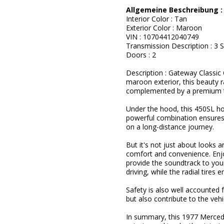
Allgemeine Beschreibung 
Interior Color : Tan
Exterior Color : Maroon
VIN : 10704412040749
Transmission Description : 3
Doors : 2
Description : Gateway Classic 
maroon exterior, this beauty ra
complemented by a premium tan
Under the hood, this 450SL ho
powerful combination ensures a
on a long-distance journey.
But it's not just about looks
comfort and convenience. Enjo
provide the soundtrack to you
driving, while the radial tires
Safety is also well accounted f
but also contribute to the vehi
In summary, this 1977 Mercede