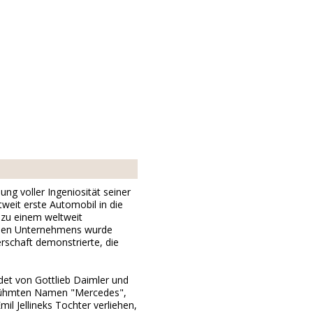
ng voller Ingeniosität seiner
weit erste Automobil in die
 zu einem weltweit
enden Unternehmens wurde
rschaft demonstrierte, die
ndet von Gottlieb Daimler und
berühmten Namen "Mercedes",
 Jellineks Tochter verliehen,