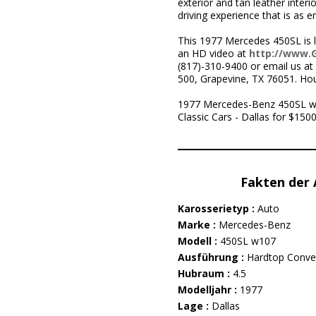
exterior and tan leather inter
driving experience that is as 
This 1977 Mercedes 450SL is l
an HD video at
http://www.
(817)-310-9400 or email us a
500, Grapevine, TX 76051. Ho
1977 Mercedes-Benz 450SL w10
Classic Cars - Dallas for $1500
Fakten der
Karosserietyp :
Auto
Marke :
Mercedes-Benz
Modell :
450SL w107
Ausführung :
Hardtop Conver
Hubraum :
4.5
Modelljahr :
1977
Lage :
Dallas