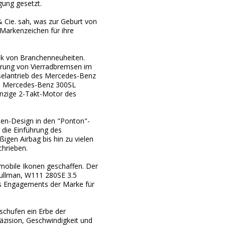
gung gesetzt.
& Cie. sah, was zur Geburt von
Markenzeichen für ihre
ik von Branchenneuheiten.
hrung von Vierradbremsen im
eselantrieb des Mercedes-Benz
he Mercedes-Benz 300SL
winzige 2-Takt-Motor des
len-Design in den "Ponton"-
die Einführung des
igen Airbag bis hin zu vielen
chrieben.
mobile Ikonen geschaffen. Der
Pullman, W111 280SE 3.5
s Engagements der Marke für
schufen ein Erbe der
äzision, Geschwindigkeit und