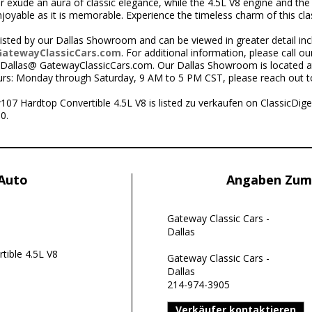
ior exude an aura of classic elegance, while the 4.5L V8 engine and the
enjoyable as it is memorable. Experience the timeless charm of this c
isted by our Dallas Showroom and can be viewed in greater detail in
GatewayClassicCars.com
. For additional information, please call o
t Dallas@ GatewayClassicCars.com. Our Dallas Showroom is located a
urs: Monday through Saturday, 9 AM to 5 PM CST, please reach out t
7 Hardtop Convertible 4.5L V8 is listed zu verkaufen on ClassicDig
0.
 Auto
Angaben Zum
Gateway Classic Cars -
Dallas
tible 4.5L V8
Gateway Classic Cars -
Dallas
214-974-3905
Verkäufer kontaktieren