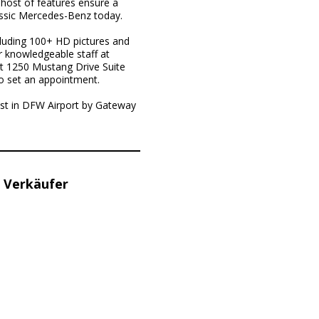
 host of features ensure a
lassic Mercedes-Benz today.
cluding 100+ HD pictures and
ur knowledgeable staff at
t 1250 Mustang Drive Suite
o set an appointment.
est in DFW Airport by Gateway
 Verkäufer