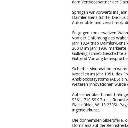
dem Vertriebspartner der Dai
Springen wir vorwärts ins Jahr
Daimler-Benz führte. Die Fus
Automobile und verschmolz di
Entgegen konservativen Wahrn
Von der Einführung des Waben
Jahr 1924 trieb Daimler-Benz 
260 D im Jahr 1936 markierte
Gullwing schrieb Geschichte al
Gutbrod Vorrang beanspruche
Sicherheitsinnovationen wurde
Modellen im Jahr 1951, das F
Antiblockiersystems (ABS) ein
weiteren Innovationen wurde 
Auf seiner über hundertjährig
SSKL, 710 SSK Trossi Roadste
Flachkühler, W113 230SL Pag
Ingenieurkunst.
Die donnernden Silberpfeile, 
Dominanz auf der Rennstrecke