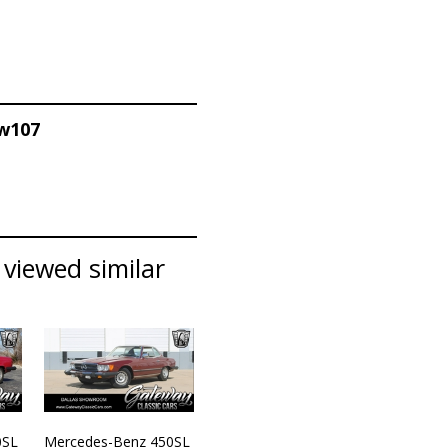
 w107
viewed similar
0SL
Mercedes-Benz 450SL