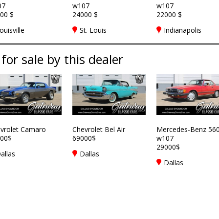
07
w107
w107
00 $
24000 $
22000 $
ouisville
St. Louis
Indianapolis
 for sale by this dealer
vrolet Camaro
Chevrolet Bel Air
Mercedes-Benz 56
00$
69000$
w107
29000$
allas
Dallas
Dallas