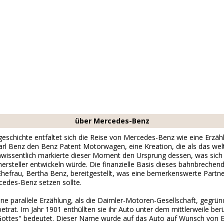
über Mercedes-Benz
schichte entfaltet sich die Reise von Mercedes-Benz wie eine Erzählu
arl Benz den Benz Patent Motorwagen, eine Kreation, die als das welt
nwissentlich markierte dieser Moment den Ursprung dessen, was sich
steller entwickeln würde. Die finanzielle Basis dieses bahnbrech
Ehefrau, Bertha Benz, bereitgestellt, was eine bemerkenswerte Partne
edes-Benz setzen sollte.
ine parallele Erzählung, als die Daimler-Motoren-Gesellschaft, gegrü
trat. Im Jahr 1901 enthüllten sie ihr Auto unter dem mittlerweile 
ttes" bedeutet. Dieser Name wurde auf das Auto auf Wunsch von Emil