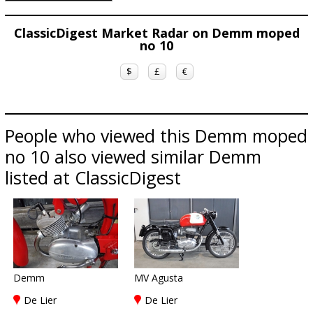
ClassicDigest Market Radar on Demm moped
no 10
$
£
€
People who viewed this Demm moped
no 10 also viewed similar Demm
listed at ClassicDigest
Demm
MV Agusta
De Lier
De Lier