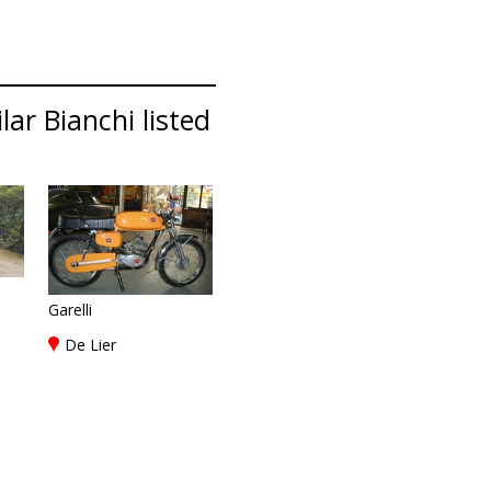
ar Bianchi listed
Garelli
De Lier