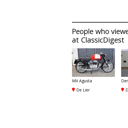
People who viewed
at ClassicDigest
MV Agusta
De
De Lier
D