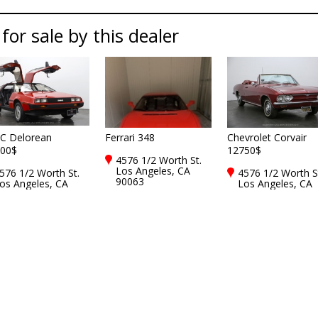
 for sale by this dealer
 Delorean
Ferrari 348
Chevrolet Corvair
00$
12750$
4576 1/2 Worth St.
Los Angeles, CA
576 1/2 Worth St.
4576 1/2 Worth S
90063
os Angeles, CA
Los Angeles, CA
0063
90063