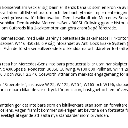
om konservatism vecklar sig Daimler-Benzs bana ut som en krönika av 
radiatorn till flytkarburatorn och den banbrytande implementeringen
vent gränserna för bilinnovation. Den dieselkraftade Mercedes-Ben
ersonbilar. Den ikoniska Mercedes-Benz 300SL Gullwing gjorde histori
n om Gutbrods lilla 2-taktsmotor kan göra anspråk på företräde.
n kännetecken, med Béla Barényis patenterade säkerhetscell i "Pont
zoner. W116 450SEL 6.9 såg införandet av Anti-Lock Brake System (A
 Från de första serietillverkade krockkuddarna och därefter fortsatte "
a resa har Mercedes-Benz inte bara producerat bilar utan har skulpter
r, 540K Spezial Roadster, 300SL Gullwing, w100 600 Pullman, w111 2
.3 och w201 2.3-16 Cosworth vittnar om märkets engagemang för in
er "Silberpfeile", inklusive W 25, W 125, W154, W165 och W196, skapa
 inte bara bilar; de var uttryck för precision, hastighet och en oöv
mtiden gör det inte bara som en biltillverkare utan som en förvaltare 
excellens. Vägen framåt kommer säkerligen att bevittna den fortsatta
obevekligt åtagande att sätta nya standarder inom bilvärlden.