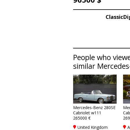
ClassicD
People who viewe
similar Mercedes-
Mercedes-Benz 280SE
Mer
Cabriolet w111
Cab
265000 €
269
United Kingdom
A