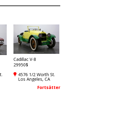
Cadillac V-8
29950$
t.
4576 1/2 Worth St.
Los Angeles, CA
90063
Fortsätter