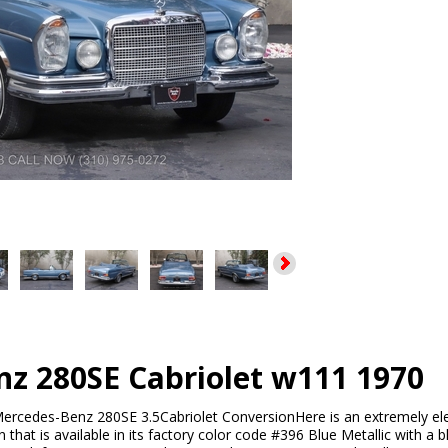
z 280SE Cabriolet w111 1970
ercedes-Benz 280SE 3.5Cabriolet ConversionHere is an extremely e
that is available in its factory color code #396 Blue Metallic with a b