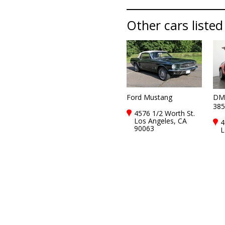
Other cars listed
Ford Mustang
DMC
385
4576 1/2 Worth St.
Los Angeles, CA
4
90063
L
9