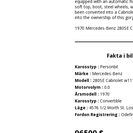
equipped with an automatic fl
soft top, boot, steel wheels, 
been converted into a Cabriole
into the ownership of this go
1970 Mercedes-Benz 280SE Cabri
Fakta i bi
Karosstyp :
Personbil
Märke :
Mercedes-Benz
Modell :
280SE Cabriolet w11
Motorvolym :
0.0
Årsmodell :
1970
Karosstyp :
Convertible
Läge :
4576 1/2 Worth St. Lo
Fordon Registrering :
Odefi
96500 $