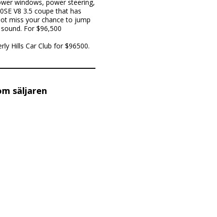
power windows, power steering,
280SE V8 3.5 coupe that has
o not miss your chance to jump
 sound. For $96,500
ly Hills Car Club for $96500.
om säljaren