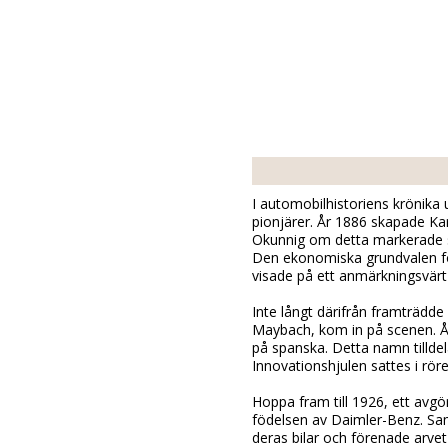
I automobilhistoriens krönika
pionjärer. År 1886 skapade Kar
Okunnig om detta markerade st
Den ekonomiska grundvalen för 
visade på ett anmärkningsvärt
Inte långt därifrån framträdde
Maybach, kom in på scenen. År
på spanska. Detta namn tilldel
Innovationshjulen sattes i röre
Hoppa fram till 1926, ett avg
födelsen av Daimler-Benz. S
deras bilar och förenade arvet 