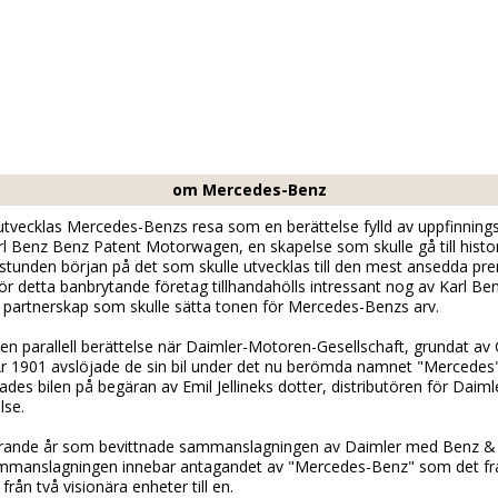
om Mercedes-Benz
 utvecklas Mercedes-Benzs resa som en berättelse fylld av uppfinnin
l Benz Benz Patent Motorwagen, en skapelse som skulle gå till histor
unden början på det som skulle utvecklas till den mest ansedda premi
detta banbrytande företag tillhandahölls intressant nog av Karl Benz
 partnerskap som skulle sätta tonen för Mercedes-Benzs arv.
 en parallell berättelse när Daimler-Motoren-Gesellschaft, grundat av
 1901 avslöjade de sin bil under det nu berömda namnet "Mercedes",
ades bilen på begäran av Emil Jellineks dotter, distributören för Daim
lse.
örande år som bevittnade sammanslagningen av Daimler med Benz & Cie
ammanslagningen innebar antagandet av "Mercedes-Benz" som det f
från två visionära enheter till en.