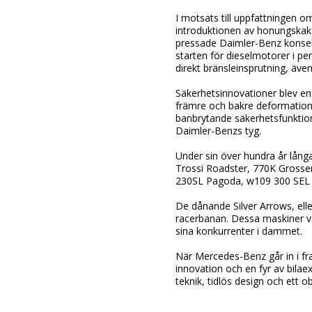
I motsats till uppfattningen 
introduktionen av honungskaks
pressade Daimler-Benz konsek
starten för dieselmotorer i p
direkt bränsleinsprutning, äve
Säkerhetsinnovationer blev e
främre och bakre deformations
banbrytande säkerhetsfunktion.
Daimler-Benzs tyg.
Under sin över hundra år lång
Trossi Roadster, 770K Grosse
230SL Pagoda, w109 300 SEL 6
De dånande Silver Arrows, ell
racerbanan. Dessa maskiner var
sina konkurrenter i dammet.
När Mercedes-Benz går in i fra
innovation och en fyr av bila
teknik, tidlös design och ett 