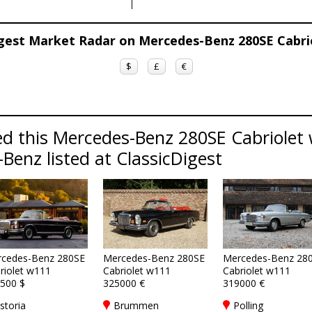
igest Market Radar on Mercedes-Benz 280SE Cabri
$
£
€
d this Mercedes-Benz 280SE Cabriolet 
Benz listed at ClassicDigest
cedes-Benz 280SE
Mercedes-Benz 280SE
Mercedes-Benz 28
riolet w111
Cabriolet w111
Cabriolet w111
500 $
325000 €
319000 €
storia
Brummen
Polling