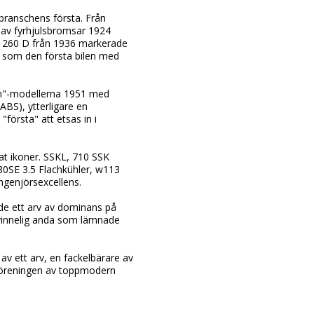
branschens första. Från
 av fyrhjulsbromsar 1924
z 260 D från 1936 markerade
a som den första bilen med
on"-modellerna 1951 med
BS), ytterligare en
första" att etsas in i
at ikoner. SSKL, 710 SSK
80SE 3.5 Flachkühler, w113
genjörsexcellens.
de ett arv av dominans på
ervinnelig anda som lämnade
av ett arv, en fackelbärare av
 föreningen av toppmodern