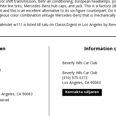
oor shift transmission, Behr air conditioning, European headlamps, 
white line tires, Mercedes-Benz hub caps, and jack. This is a factory 
t and this is an excellent alternative to its six-figure counterpart. D
rgeous color combination vintage Mercedes-Benz that is mechanically
olet w111 is listed till salu on ClassicDigest in Los Angeles by Bever
len
Information 
Beverly Hills Car Club
1
Beverly Hills Car Club
(310) 975-0272
Los Angeles, CA 90063
Kontakta säljaren
s Angeles, CA 90063
nierad