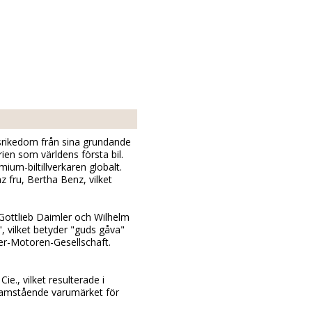
gsrikedom från sina grundande
ien som världens första bil.
um-biltillverkaren globalt.
 fru, Bertha Benz, vilket
 Gottlieb Daimler och Wilhelm
 vilket betyder "guds gåva"
ler-Motoren-Gesellschaft.
., vilket resulterade i
ramstående varumärket för