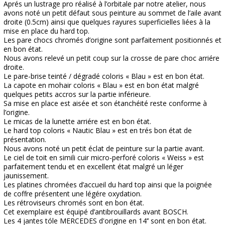
Aprés un lustrage pro réalisé à l’orbitale par notre atelier, nous
avons noté un petit défaut sous peinture au sommet de l’aile avant
droite (0.5cm) ainsi que quelques rayures superficielles liées à la
mise en place du hard top.
Les pare chocs chromés d’origine sont parfaitement positionnés et
en bon état.
Nous avons relevé un petit coup sur la crosse de pare choc arriére
droite.
Le pare-brise teinté / dégradé coloris « Blau » est en bon état.
La capote en mohair coloris « Blau » est en bon état malgré
quelques petits accros sur la partie inférieure.
Sa mise en place est aisée et son étanchéité reste conforme à
l’origine.
Le micas de la lunette arriére est en bon état.
Le hard top coloris « Nautic Blau » est en trés bon état de
présentation.
Nous avons noté un petit éclat de peinture sur la partie avant.
Le ciel de toit en simili cuir micro-perforé coloris « Weiss » est
parfaitement tendu et en excellent état malgré un léger
jaunissement.
Les platines chromées d’accueil du hard top ainsi que la poignée
de coffre présentent une légére oxydation.
Les rétroviseurs chromés sont en bon état.
Cet exemplaire est équipé d’antibrouillards avant BOSCH.
Les 4 jantes tóle MERCEDES d'origine en 14’’ sont en bon état.