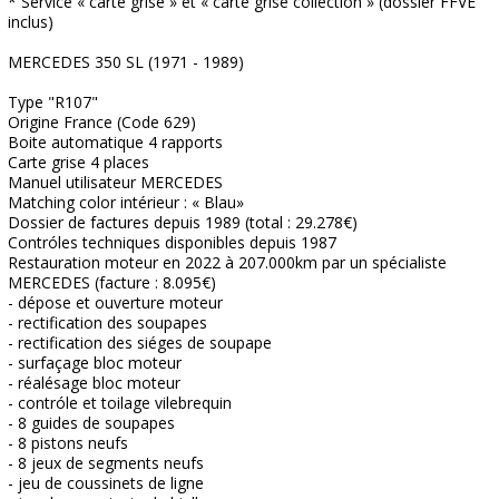
* Service « carte grise » et « carte grise collection » (dossier FFVE
inclus)
MERCEDES 350 SL (1971 - 1989)
Type "R107"
Origine France (Code 629)
Boite automatique 4 rapports
Carte grise 4 places
Manuel utilisateur MERCEDES
Matching color intérieur : « Blau»
Dossier de factures depuis 1989 (total : 29.278€)
Contróles techniques disponibles depuis 1987
Restauration moteur en 2022 à 207.000km par un spécialiste
MERCEDES (facture : 8.095€)
- dépose et ouverture moteur
- rectification des soupapes
- rectification des siéges de soupape
- surfaçage bloc moteur
- réalésage bloc moteur
- contróle et toilage vilebrequin
- 8 guides de soupapes
- 8 pistons neufs
- 8 jeux de segments neufs
- jeu de coussinets de ligne