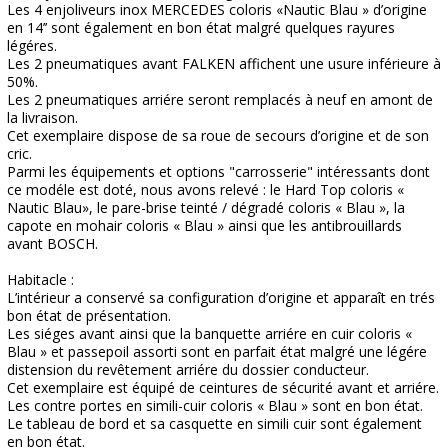
Les 4 enjoliveurs inox MERCEDES coloris «Nautic Blau » d’origine
en 14’’ sont également en bon état malgré quelques rayures
légéres.
Les 2 pneumatiques avant FALKEN affichent une usure inférieure à
50%.
Les 2 pneumatiques arriére seront remplacés à neuf en amont de
la livraison.
Cet exemplaire dispose de sa roue de secours d’origine et de son
cric.
Parmi les équipements et options "carrosserie" intéressants dont
ce modéle est doté, nous avons relevé : le Hard Top coloris «
Nautic Blau», le pare-brise teinté / dégradé coloris « Blau », la
capote en mohair coloris « Blau » ainsi que les antibrouillards
avant BOSCH.
Habitacle :
L’intérieur a conservé sa configuration d’origine et apparaît en trés
bon état de présentation.
Les siéges avant ainsi que la banquette arriére en cuir coloris «
Blau » et passepoil assorti sont en parfait état malgré une légére
distension du revêtement arriére du dossier conducteur.
Cet exemplaire est équipé de ceintures de sécurité avant et arriére.
Les contre portes en simili-cuir coloris « Blau » sont en bon état.
Le tableau de bord et sa casquette en simili cuir sont également
en bon état.