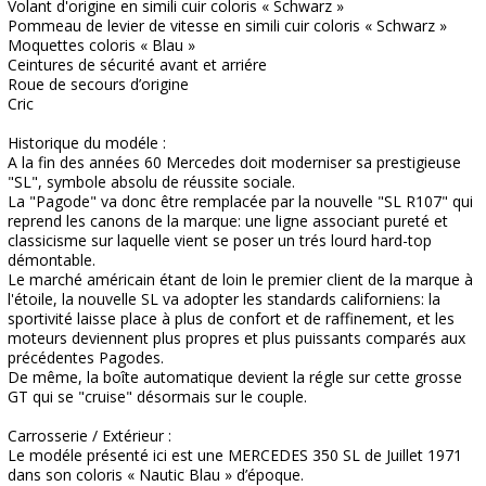
Volant d'origine en simili cuir coloris « Schwarz »
Pommeau de levier de vitesse en simili cuir coloris « Schwarz »
Moquettes coloris « Blau »
Ceintures de sécurité avant et arriére
Roue de secours d’origine
Cric
Historique du modéle :
A la fin des années 60 Mercedes doit moderniser sa prestigieuse
"SL", symbole absolu de réussite sociale.
La "Pagode" va donc être remplacée par la nouvelle "SL R107" qui
reprend les canons de la marque: une ligne associant pureté et
classicisme sur laquelle vient se poser un trés lourd hard-top
démontable.
Le marché américain étant de loin le premier client de la marque à
l'étoile, la nouvelle SL va adopter les standards californiens: la
sportivité laisse place à plus de confort et de raffinement, et les
moteurs deviennent plus propres et plus puissants comparés aux
précédentes Pagodes.
De même, la boîte automatique devient la régle sur cette grosse
GT qui se "cruise" désormais sur le couple.
Carrosserie / Extérieur :
Le modéle présenté ici est une MERCEDES 350 SL de Juillet 1971
dans son coloris « Nautic Blau » d’époque.