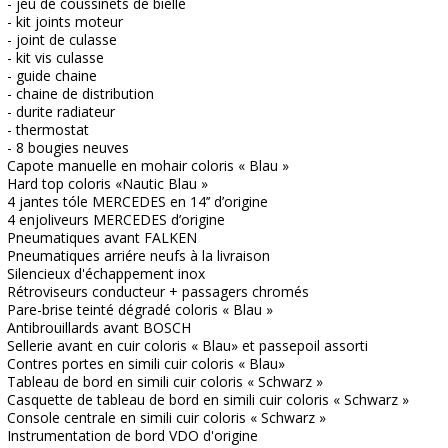
- jeu de coussinets de bielle
- kit joints moteur
- joint de culasse
- kit vis culasse
- guide chaine
- chaine de distribution
- durite radiateur
- thermostat
- 8 bougies neuves
Capote manuelle en mohair coloris « Blau »
Hard top coloris «Nautic Blau »
4 jantes tóle MERCEDES en 14’’ d’origine
4 enjoliveurs MERCEDES d’origine
Pneumatiques avant FALKEN
Pneumatiques arriére neufs à la livraison
Silencieux d'échappement inox
Rétroviseurs conducteur + passagers chromés
Pare-brise teinté dégradé coloris « Blau »
Antibrouillards avant BOSCH
Sellerie avant en cuir coloris « Blau» et passepoil assorti
Contres portes en simili cuir coloris « Blau»
Tableau de bord en simili cuir coloris « Schwarz »
Casquette de tableau de bord en simili cuir coloris « Schwarz »
Console centrale en simili cuir coloris « Schwarz »
Instrumentation de bord VDO d'origine