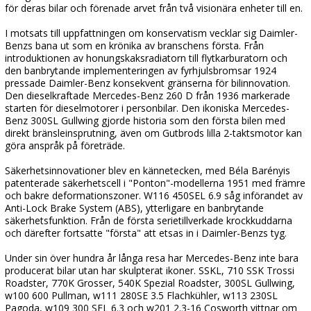
för deras bilar och förenade arvet från två visionära enheter till en.
I motsats till uppfattningen om konservatism vecklar sig Daimler-
Benzs bana ut som en krönika av branschens första. Från
introduktionen av honungskaksradiatorn till flytkarburatorn och
den banbrytande implementeringen av fyrhjulsbromsar 1924
pressade Daimler-Benz konsekvent gränserna för bilinnovation.
Den dieselkraftade Mercedes-Benz 260 D från 1936 markerade
starten för dieselmotorer i personbilar. Den ikoniska Mercedes-
Benz 300SL Gullwing gjorde historia som den första bilen med
direkt bränsleinsprutning, även om Gutbrods lilla 2-taktsmotor kan
göra anspråk på företräde.
Säkerhetsinnovationer blev en kännetecken, med Béla Barényis
patenterade säkerhetscell i "Ponton"-modellerna 1951 med främre
och bakre deformationszoner. W116 450SEL 6.9 såg införandet av
Anti-Lock Brake System (ABS), ytterligare en banbrytande
säkerhetsfunktion. Från de första serietillverkade krockkuddarna
och därefter fortsatte "första" att etsas in i Daimler-Benzs tyg.
Under sin över hundra år långa resa har Mercedes-Benz inte bara
producerat bilar utan har skulpterat ikoner. SSKL, 710 SSK Trossi
Roadster, 770K Grosser, 540K Spezial Roadster, 300SL Gullwing,
w100 600 Pullman, w111 280SE 3.5 Flachkühler, w113 230SL
Pagoda, w109 300 SEL 6.3 och w201 2.3-16 Cosworth vittnar om