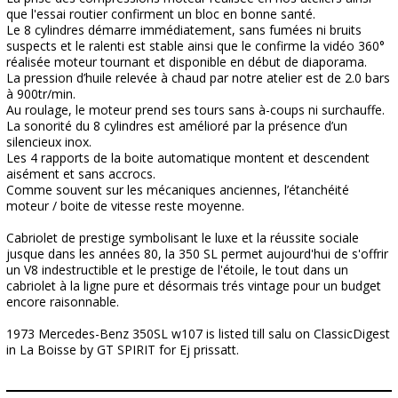
que l'essai routier confirment un bloc en bonne santé.
Le 8 cylindres démarre immédiatement, sans fumées ni bruits
suspects et le ralenti est stable ainsi que le confirme la vidéo 360°
réalisée moteur tournant et disponible en début de diaporama.
La pression d’huile relevée à chaud par notre atelier est de 2.0 bars
à 900tr/min.
Au roulage, le moteur prend ses tours sans à-coups ni surchauffe.
La sonorité du 8 cylindres est amélioré par la présence d’un
silencieux inox.
Les 4 rapports de la boite automatique montent et descendent
aisément et sans accrocs.
Comme souvent sur les mécaniques anciennes, l’étanchéité
moteur / boite de vitesse reste moyenne.
Cabriolet de prestige symbolisant le luxe et la réussite sociale
jusque dans les années 80, la 350 SL permet aujourd'hui de s'offrir
un V8 indestructible et le prestige de l'étoile, le tout dans un
cabriolet à la ligne pure et désormais trés vintage pour un budget
encore raisonnable.
1973 Mercedes-Benz 350SL w107 is listed till salu on ClassicDigest
in La Boisse by GT SPIRIT for Ej prissatt.