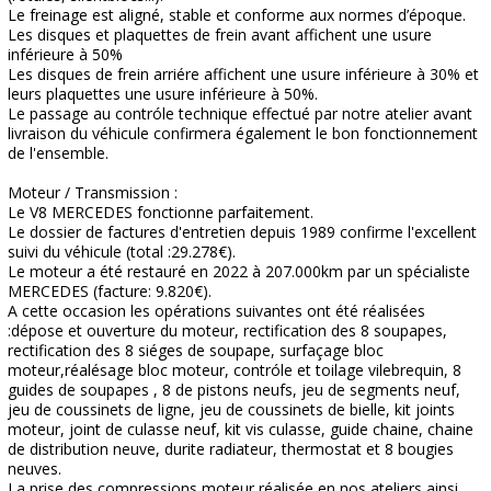
Le freinage est aligné, stable et conforme aux normes d’époque.
Les disques et plaquettes de frein avant affichent une usure
inférieure à 50%
Les disques de frein arriére affichent une usure inférieure à 30% et
leurs plaquettes une usure inférieure à 50%.
Le passage au contróle technique effectué par notre atelier avant
livraison du véhicule confirmera également le bon fonctionnement
de l'ensemble.
Moteur / Transmission :
Le V8 MERCEDES fonctionne parfaitement.
Le dossier de factures d'entretien depuis 1989 confirme l'excellent
suivi du véhicule (total :29.278€).
Le moteur a été restauré en 2022 à 207.000km par un spécialiste
MERCEDES (facture: 9.820€).
A cette occasion les opérations suivantes ont été réalisées
:dépose et ouverture du moteur, rectification des 8 soupapes,
rectification des 8 siéges de soupape, surfaçage bloc
moteur,réalésage bloc moteur, contróle et toilage vilebrequin, 8
guides de soupapes , 8 de pistons neufs, jeu de segments neuf,
jeu de coussinets de ligne, jeu de coussinets de bielle, kit joints
moteur, joint de culasse neuf, kit vis culasse, guide chaine, chaine
de distribution neuve, durite radiateur, thermostat et 8 bougies
neuves.
La prise des compressions moteur réalisée en nos ateliers ainsi