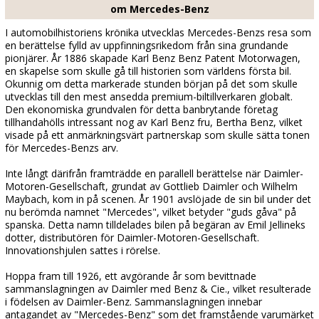
om Mercedes-Benz
I automobilhistoriens krönika utvecklas Mercedes-Benzs resa som
en berättelse fylld av uppfinningsrikedom från sina grundande
pionjärer. År 1886 skapade Karl Benz Benz Patent Motorwagen,
en skapelse som skulle gå till historien som världens första bil.
Okunnig om detta markerade stunden början på det som skulle
utvecklas till den mest ansedda premium-biltillverkaren globalt.
Den ekonomiska grundvalen för detta banbrytande företag
tillhandahölls intressant nog av Karl Benz fru, Bertha Benz, vilket
visade på ett anmärkningsvärt partnerskap som skulle sätta tonen
för Mercedes-Benzs arv.
Inte långt därifrån framträdde en parallell berättelse när Daimler-
Motoren-Gesellschaft, grundat av Gottlieb Daimler och Wilhelm
Maybach, kom in på scenen. År 1901 avslöjade de sin bil under det
nu berömda namnet "Mercedes", vilket betyder "guds gåva" på
spanska. Detta namn tilldelades bilen på begäran av Emil Jellineks
dotter, distributören för Daimler-Motoren-Gesellschaft.
Innovationshjulen sattes i rörelse.
Hoppa fram till 1926, ett avgörande år som bevittnade
sammanslagningen av Daimler med Benz & Cie., vilket resulterade
i födelsen av Daimler-Benz. Sammanslagningen innebar
antagandet av "Mercedes-Benz" som det framstående varumärket