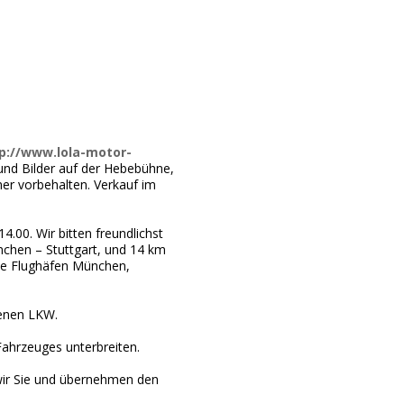
p://www.lola-motor-
und Bilder auf der Hebebühne,
mer vorbehalten. Verkauf im
.00. Wir bitten freundlichst
chen – Stuttgart, und 14 km
die Flughäfen München,
fenen LKW.
Fahrzeuges unterbreiten.
 wir Sie und übernehmen den