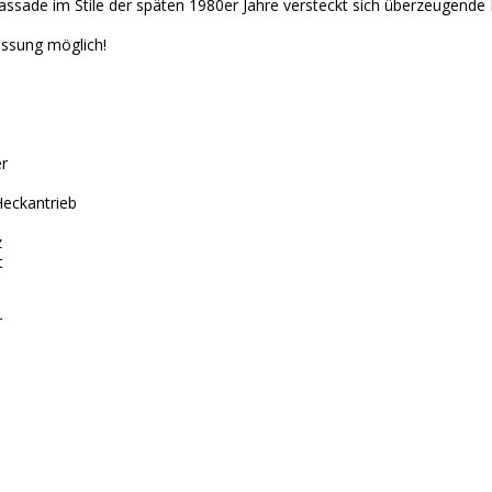
ssade im Stile der späten 1980er Jahre versteckt sich überzeugende 
assung möglich!
r
Heckantrieb
z
t
r