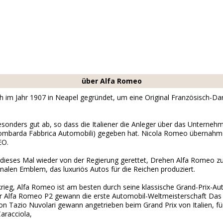
über Alfa Romeo
 im Jahr 1907 in Neapel gegründet, um eine Original Französisch-Da
sonders gut ab, so dass die Italiener die Anleger über das Unterne
barda Fabbrica Automobili) gegeben hat. Nicola Romeo übernahm d
EO.
ieses Mal wieder von der Regierung gerettet, Drehen Alfa Romeo z
onalen Emblem, das luxuriös Autos für die Reichen produziert.
ieg, Alfa Romeo ist am besten durch seine klassische Grand-Prix-Aut
der Alfa Romeo P2 gewann die erste Automobil-Weltmeisterschaft Das 
on Tazio Nuvolari gewann angetrieben beim Grand Prix von Italien, fü
aracciola,