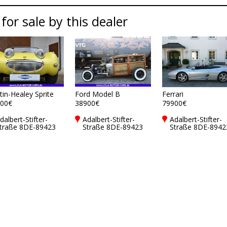
 for sale by this dealer
tin-Healey Sprite
Ford Model B
Ferrari
00€
38900€
79900€
dalbert-Stifter-
Adalbert-Stifter-
Adalbert-Stifter-
traße 8DE-89423
Straße 8DE-89423
Straße 8DE-8942
undelfingen a d
Gundelfingen a d
Gundelfingen a d
onau
Donau
Donau