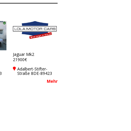
Jaguar Mk2
21900€
Adalbert-Stifter-
3
Straße 8DE-89423
Gundelfingen a d
Mehr
Donau