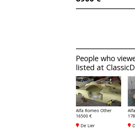
People who viewe
listed at Classic
Alfa Romeo Other
Alf
16500 €
178
De Lier
D