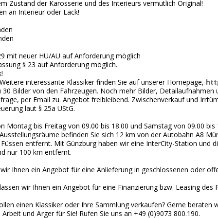
 Zustand der Karosserie und des Interieurs vermutlich Original!
 an Interieur oder Lack!
nden
anden
 29 mit neuer HU/AU auf Anforderung möglich
assung § 23 auf Anforderung möglich.
!
eitere interessante Klassiker finden Sie auf unserer Homepage,
htt
 zu 30 Bilder von den Fahrzeugen. Noch mehr Bilder, Detailaufnahmen 
frage, per Email zu. Angebot freibleibend. Zwischenverkauf und Irrtü
uerung laut § 25a UStG.
 Montag bis Freitag von 09.00 bis 18.00 und Samstag von 09.00 bis 14
usstellungsräume befinden Sie sich 12 km von der Autobahn A8 Mün
üssen entfernt. Mit Günzburg haben wir eine InterCity-Station und 
d nur 100 km entfernt.
 wir Ihnen ein Angebot für eine Anlieferung in geschlossenen oder of
lassen wir Ihnen ein Angebot für eine Finanzierung bzw. Leasing des 
 wollen einen Klassiker oder Ihre Sammlung verkaufen? Gerne beraten
 Arbeit und Ärger für Sie! Rufen Sie uns an +49 (0)9073 800.190.