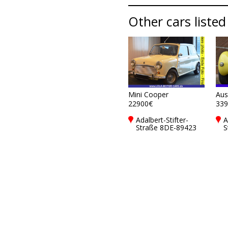
Other cars listed
Mini Cooper
Aus
22900€
339
Adalbert-Stifter-
A
Straße 8DE-89423
S
Gundelfingen a d
G
Donau
D