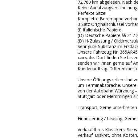
72.760 km abgelesen. Nach dem
Keine Abnutzungserscheinungen
Perfekte Sitze!
Komplette Bordmappe vorha
3 Satz Originalschlüssel vorh
(I) Italienische Papiere
(D) Deutsche Papiere §§ 21 /
(D) H-Zulassung / Oldtimerzul
Sehr gute Substanz im Erstlack
Unsere Fahrzeug Nr. 365AR45W
cars.de
. Dort finden Sie bis
senden wir Ihnen gerne auf An
Kundenauftrag. Differenzbeste
Unsere Öffnungszeiten sind von
um Terminabsprache. Unsere A
von der Autobahn Würzburg – F
Stuttgart oder Memmingen sin
Transport: Gerne unterbreiten
Finanzierung / Leasing: Gerne 
Verkauf Ihres Klassikers: Sie
Verkauf. Diskret, ohne Kosten,