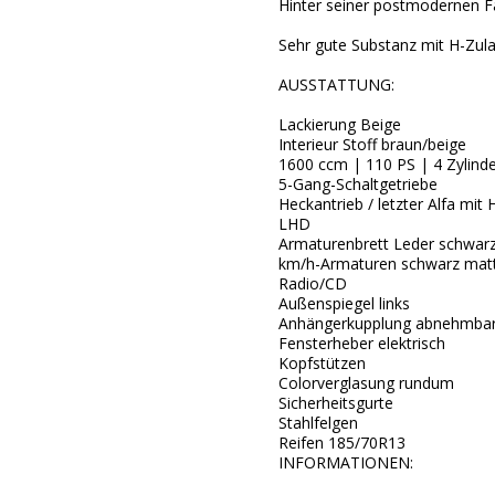
Hinter seiner postmodernen Fa
Sehr gute Substanz mit H-Zul
AUSSTATTUNG:
Lackierung Beige
Interieur Stoff braun/beige
1600 ccm | 110 PS | 4 Zylinde
5-Gang-Schaltgetriebe
Heckantrieb / letzter Alfa mit 
LHD
Armaturenbrett Leder schwar
km/h-Armaturen schwarz mat
Radio/CD
Außenspiegel links
Anhängerkupplung abnehmba
Fensterheber elektrisch
Kopfstützen
Colorverglasung rundum
Sicherheitsgurte
Stahlfelgen
Reifen 185/70R13
INFORMATIONEN: