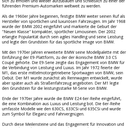
sich zu erholen und wieder aufzubauen und schließlich zu einer der
führenden Premium-Automarken weltweit zu werden.
Als die 1960er Jahre begannen, festigte BMW weiter seinen Ruf als
Hersteller von sportlichen und luxuriösen Fahrzeugen. Im Jahr 1968
wurde der BMW 2002 eingeführt und markierte die Geburt der
"Neuen Klasse" kompakter, sportlicher Limousinen. Der 2002
erlangte Popularität durch sein agiles Handling und seine Leistung
und legte den Grundstein für das sportliche Image von BMW.
Mit den 1970er Jahren erweiterte BMW seine Modellpalette mit der
Einführung der E9-Plattform, zu der der ikonische BMW 3.0 CS
Coupé gehörte. Die E9-Serie zeigte das Engagement von BMW für
die Verbindung von Leistung und Luxus. Im Jahr 1972 feierte der
M1, das erste mittelmotorgetriebene Sportwagen von BMW, sein
Debüt. Der M1 wurde zunächst als Rennwagen entwickelt, wurde
aber später auch als Straßenfahrzeug angeboten. Der M1 legte
den Grundstein für die leistungsstarke M-Serie von BMW.
Ende der 1970er Jahre wurde die BMW E24 6er-Reihe eingeführt,
die eine Kombination aus Luxus und Leistung bot. Die 6er-Reihe
umfasste Modelle wie den 630CS, 633CSi und 635CSi und wurde
zum Symbol für Eleganz und Fahrvergnügen.
Durch diese Meilensteine und das Engagement für Innovation und