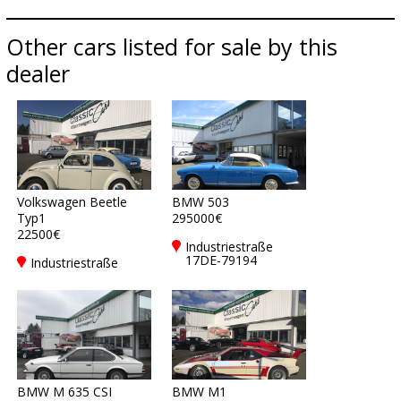
Other cars listed for sale by this
dealer
Volkswagen Beetle
BMW 503
Typ1
295000€
22500€
Industriestraße
17DE-79194
Industriestraße
Gundelfingen bei
17DE-79194
Freiburg
Gundelfingen bei
Freiburg
BMW M 635 CSI
BMW M1