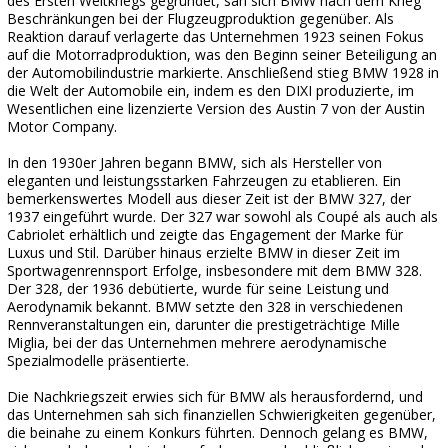
des Ersten Weltkriegs gegründet, sah sich BMW nach dem Krieg
Beschränkungen bei der Flugzeugproduktion gegenüber. Als
Reaktion darauf verlagerte das Unternehmen 1923 seinen Fokus
auf die Motorradproduktion, was den Beginn seiner Beteiligung an
der Automobilindustrie markierte. Anschließend stieg BMW 1928 in
die Welt der Automobile ein, indem es den DIXI produzierte, im
Wesentlichen eine lizenzierte Version des Austin 7 von der Austin
Motor Company.
In den 1930er Jahren begann BMW, sich als Hersteller von
eleganten und leistungsstarken Fahrzeugen zu etablieren. Ein
bemerkenswertes Modell aus dieser Zeit ist der BMW 327, der
1937 eingeführt wurde. Der 327 war sowohl als Coupé als auch als
Cabriolet erhältlich und zeigte das Engagement der Marke für
Luxus und Stil. Darüber hinaus erzielte BMW in dieser Zeit im
Sportwagenrennsport Erfolge, insbesondere mit dem BMW 328.
Der 328, der 1936 debütierte, wurde für seine Leistung und
Aerodynamik bekannt. BMW setzte den 328 in verschiedenen
Rennveranstaltungen ein, darunter die prestigeträchtige Mille
Miglia, bei der das Unternehmen mehrere aerodynamische
Spezialmodelle präsentierte.
Die Nachkriegszeit erwies sich für BMW als herausfordernd, und
das Unternehmen sah sich finanziellen Schwierigkeiten gegenüber,
die beinahe zu einem Konkurs führten. Dennoch gelang es BMW,