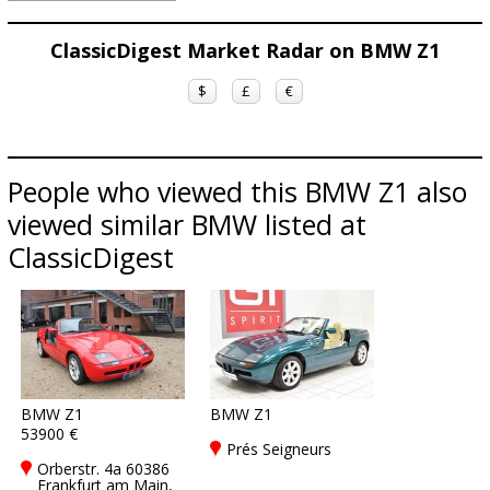
ClassicDigest Market Radar on BMW Z1
$
£
€
People who viewed this BMW Z1 also
viewed similar BMW listed at
ClassicDigest
BMW Z1
BMW Z1
53900 €
Prés Seigneurs
Orberstr. 4a 60386
Frankfurt am Main,