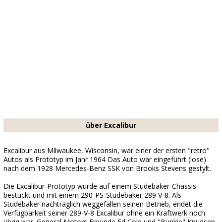
über Excalibur
Excalibur aus Milwaukee, Wisconsin, war einer der ersten "retro"
Autos als Prototyp im Jahr 1964 Das Auto war eingeführt (lose)
nach dem 1928 Mercedes-Benz SSK von Brooks Stevens gestylt.
Die Excalibur-Prototyp wurde auf einem Studebaker-Chassis
bestückt und mit einem 290-PS-Studebaker 289 V-8. Als
Studebaker nachträglich weggefallen seinen Betrieb, endet die
Verfügbarkeit seiner 289-V-8 Excalibur ohne ein Kraftwerk noch
übrig war. General Motors Freunde Ed Cole und "Bunkie" Knudsen