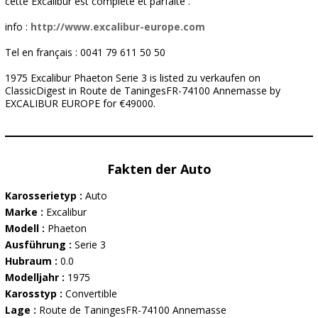
cette Excalibur est complète et parfaite .
info :
http://www.excalibur-europe.com
Tel en français : 0041 79 611 50 50
1975 Excalibur Phaeton Serie 3 is listed zu verkaufen on
ClassicDigest in Route de TaningesFR-74100 Annemasse by
EXCALIBUR EUROPE for €49000.
Fakten der Auto
Karosserietyp :
Auto
Marke :
Excalibur
Modell :
Phaeton
Ausführung :
Serie 3
Hubraum :
0.0
Modelljahr :
1975
Karosstyp :
Convertible
Lage :
Route de TaningesFR-74100 Annemasse